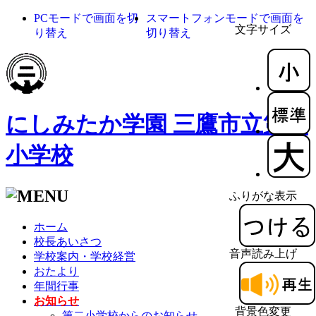
PCモードで画面を切
スマートフォンモードで画面を
文字サイズ
り替え
切り替え
にしみたか学園 三鷹市立第二
小学校
ふりがな表示
ホーム
校長あいさつ
音声読み上げ
学校案内・学校経営
おたより
年間行事
お知らせ
背景色変更
第二小学校からのお知らせ