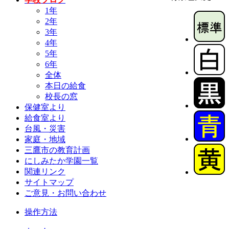
1年
2年
3年
4年
5年
6年
全体
本日の給食
校長の窓
保健室より
給食室より
台風・災害
家庭・地域
三鷹市の教育計画
にしみたか学園一覧
関連リンク
サイトマップ
ご意見・お問い合わせ
操作方法