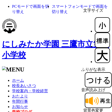
PCモードで画面を切
スマートフォンモードで画面を
文字サイズ
り替え
切り替え
にしみたか学園 三鷹市立第二
小学校
ふりがな表示
ホーム
校長あいさつ
音声読み上げ
学校案内・学校経営
おたより
年間行事
お知らせ
背景色変更
学校ブログ